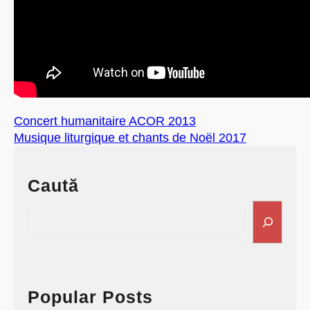
Concert humanitaire ACOR 2013
Musique liturgique et chants de Noël 2017
Caută
S
e
a
r
c
h
Popular Posts