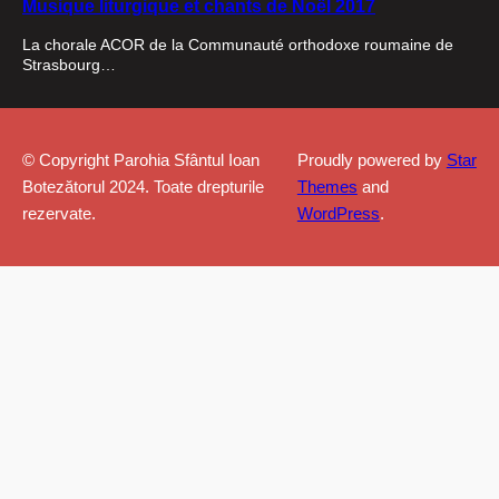
Musique liturgique et chants de Noël 2017
La chorale ACOR de la Communauté orthodoxe roumaine de
Strasbourg…
© Copyright Parohia Sfântul Ioan
Proudly powered by
Star
Botezătorul 2024. Toate drepturile
Themes
and
rezervate.
WordPress
.