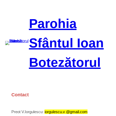
Sari
la
conținut
Parohia
Sfântul Ioan
Botezătorul
Contact
Preot V.Iorgulescu:
iorgulescu.v @gmail.com