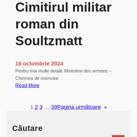
Cimitirul militar
roman din
Soultzmatt
18 octombrie 2024
Pentru mai multe detalii: Ministère des armées –
Chemins de mémoire
:
Read More
F
r
1
2
3
…
39
Pagina următoare
»
a
g
m
Căutare
e
n