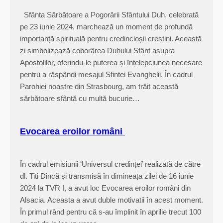
r
Sfânta Sărbătoare a Pogorârii Sfântului Duh, celebrată
o
pe 23 iunie 2024, marchează un moment de profundă
m
importanță spirituală pentru credincioșii creștini. Această
a
zi simbolizează coborârea Duhului Sfânt asupra
n
Apostolilor, oferindu-le puterea și înțelepciunea necesare
d
pentru a răspândi mesajul Sfintei Evanghelii. În cadrul
i
Parohiei noastre din Strasbourg, am trăit această
n
sărbătoare sfântă cu multă bucurie…
S
o
u
Evocarea eroilor români
l
t
z
În cadrul emisiunii ‘Universul credinței’ realizată de către
m
dl. Titi Dincă și transmisă în dimineața zilei de 16 iunie
a
2024 la TVR I, a avut loc Evocarea eroilor români din
t
Alsacia. Aceasta a avut duble motivatii în acest moment.
t
În primul rând pentru că s-au împlinit în aprilie trecut 100