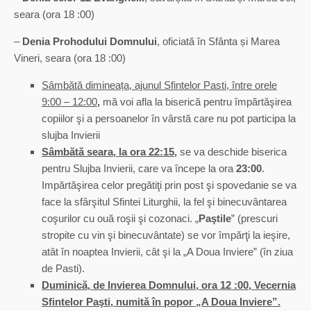
seara (ora 18 :00)
–
Denia Prohodului Domnului
, oficiată în Sfânta și Marea
Vineri, seara (ora 18 :00)
Sâmbătă dimineața, ajunul Sfintelor Pasti, între orele
9:00 – 12:00
,
mă voi afla la biserică pentru împărtăşirea
copiilor şi a persoanelor în vârstă care nu pot participa la
slujba Invierii
Sâmbătă seara, la ora 22:15
,
se va deschide biserica
pentru Slujba Invierii, care
va începe la ora
23:00
.
Impărtăşirea celor pregătiţi prin post şi spovedanie se va
face la
sfârşitul Sfintei Liturghii, la fel şi binecuvântarea
coşurilor cu ouă roşii şi cozonaci. „
Paştile
” (prescuri
stropite cu vin şi binecuvântate) se vor împărţi la ieşire,
atât în
noaptea Invierii, cât şi la „A Doua Inviere” (în ziua
de Pasti).
Duminică, de Invierea Domnului, ora 12 :00, Vecernia
Sfintelor Paşti,
numită în popor „A Doua Inviere”.