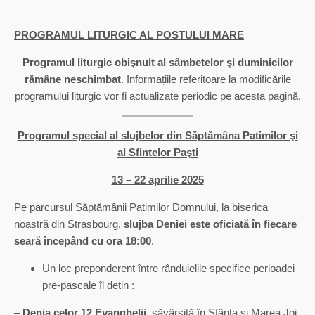
PROGRAMUL LITURGIC AL POSTULUI MARE
Programul liturgic obişnuit al sâmbetelor şi duminicilor
rămâne neschimbat
. Informațiile referitoare la modificările
programului liturgic vor fi actualizate periodic pe acesta pagină.
Programul special al slujbelor
din Săptămâna Patimilor şi
al Sfintelor Paşti
13 – 22 aprilie 2025
Pe parcursul Săptămânii Patimilor Domnului, la biserica
noastră din Strasbourg,
slujba Deniei este oficiată în fiecare
seară începând cu ora
18:00
.
Un loc preponderent între rânduielile specifice perioadei
pre-pascale îl dețin :
–
Denia celor 12 Evanghelii
, săvârșită în Sfânta și Marea Joi,