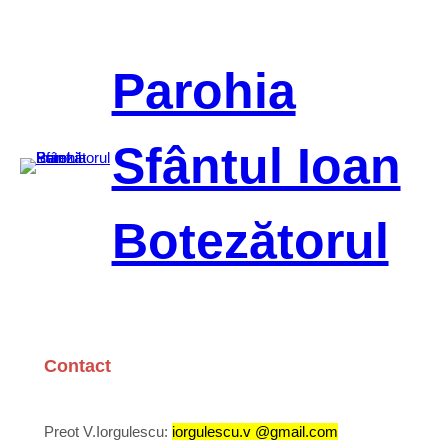
Sari
la
conținut
Parohia
Sfântul Ioan
Botezătorul
Contact
Preot V.Iorgulescu:
iorgulescu.v @gmail.com