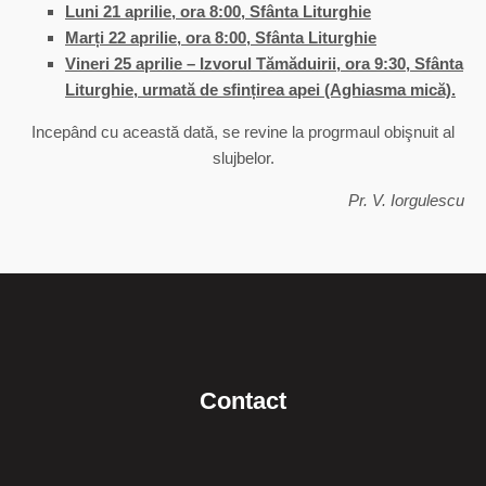
Luni 21 aprilie, ora 8:00, Sfânta Liturghie
Marți 22 aprilie, ora 8:00, Sfânta Liturghie
Vineri 25 aprilie – Izvorul Tămăduirii, ora 9:30, Sfânta
Liturghie, urmată
de sfințirea apei (Aghiasma mică).
Incepând cu această dată, se revine la progrmaul obişnuit al
slujbelor.
Pr. V. Iorgulescu
Contact