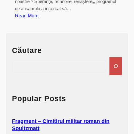
noastre ? Speranţe, reînnoire, renaştere„, programul
de ansamblu a încercat să…
:
Read More
P
a
r
t
Căutare
i
c
S
i
e
p
a
a
r
r
c
e
h
Popular Posts
(
E
t
Fragment – Cimitirul militar roman din
a
Soultzmatt
t