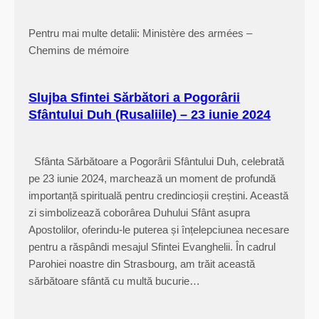
s
G
Pentru mai multe detalii: Ministère des armées –
é
Chemins de mémoire
n
é
r
Slujba Sfintei Sărbători a Pogorârii
a
Sfântului Duh (Rusaliile) – 23 iunie 2024
u
x
Sfânta Sărbătoare a Pogorârii Sfântului Duh, celebrată
d
pe 23 iunie 2024, marchează un moment de profundă
u
importanță spirituală pentru credincioșii creștini. Această
C
zi simbolizează coborârea Duhului Sfânt asupra
h
Apostolilor, oferindu-le puterea și înțelepciunea necesare
r
pentru a răspândi mesajul Sfintei Evanghelii. În cadrul
i
Parohiei noastre din Strasbourg, am trăit această
s
sărbătoare sfântă cu multă bucurie…
t
i
a