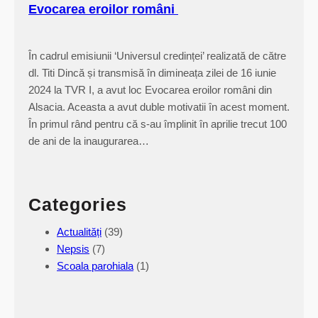
Evocarea eroilor români
n
i
s
În cadrul emisiunii ‘Universul credinței’ realizată de către
m
dl. Titi Dincă și transmisă în dimineața zilei de 16 iunie
e
2024 la TVR I, a avut loc Evocarea eroilor români din
)
Alsacia. Aceasta a avut duble motivatii în acest moment.
,
În primul rând pentru că s-au împlinit în aprilie trecut 100
3
de ani de la inaugurarea…
-
5
o
Categories
c
t
Actualități
(39)
.
Nepsis
(7)
2
Scoala parohiala
(1)
0
1
5