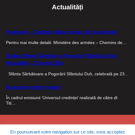
Actualități
Fragment – Cimitirul militar roman din Soultzmatt
Pentru mai multe detalii: Ministère des armées – Chemins de…
Slujba Sfintei Sărbători a Pogorârii Sfântului Duh
(Rusaliile) – 23 iunie 2024
Sfânta Sărbătoare a Pogorârii Sfântului Duh, celebrată pe 23…
Evocarea eroilor români
În cadrul emisiunii ‘Universul credinței’ realizată de către dl.
Titi…
© Copyright Parohia Sfântul Ioan
Proudly powered by
Star
En poursuivant votre navigation sur ce site, vous acceptez