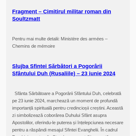
ă
Fragment – Cimitirul militar roman din
r
Soultzmatt
b
ă
t
Pentru mai multe detalii: Ministère des armées –
o
Chemins de mémoire
r
i
a
Slujba Sfintei Sărbători a Pogorârii
P
Sfântului Duh (Rusaliile) – 23 iunie 2024
o
g
Sfânta Sărbătoare a Pogorârii Sfântului Duh, celebrată
o
pe 23 iunie 2024, marchează un moment de profundă
r
importanță spirituală pentru credincioșii creștini. Această
â
zi simbolizează coborârea Duhului Sfânt asupra
r
Apostolilor, oferindu-le puterea și înțelepciunea necesare
i
pentru a răspândi mesajul Sfintei Evanghelii. În cadrul
i