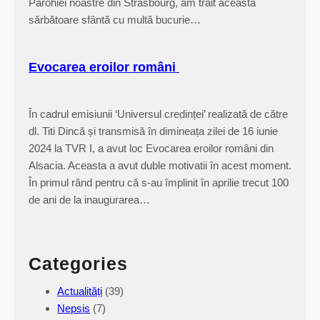
Parohiei noastre din Strasbourg, am trăit această
S
sărbătoare sfântă cu multă bucurie…
f
â
n
Evocarea eroilor români
t
u
l
În cadrul emisiunii ‘Universul credinței’ realizată de către
u
dl. Titi Dincă și transmisă în dimineața zilei de 16 iunie
i
2024 la TVR I, a avut loc Evocarea eroilor români din
D
Alsacia. Aceasta a avut duble motivatii în acest moment.
u
În primul rând pentru că s-au împlinit în aprilie trecut 100
h
de ani de la inaugurarea…
(
R
u
Categories
s
a
Actualități
(39)
l
Nepsis
(7)
i