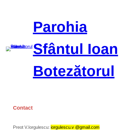
Sari
la
conținut
Parohia
Sfântul Ioan
Botezătorul
Contact
Preot V.Iorgulescu:
iorgulescu.v @gmail.com