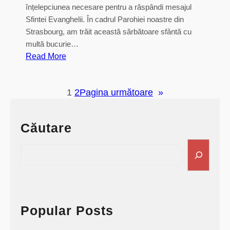
înțelepciunea necesare pentru a răspândi mesajul
Sfintei Evanghelii. În cadrul Parohiei noastre din
Strasbourg, am trăit această sărbătoare sfântă cu
multă bucurie…
:
Read More
S
l
1
2
Pagina următoare
»
u
j
b
Căutare
a
S
S
f
e
i
a
n
r
t
c
e
h
Popular Posts
i
S