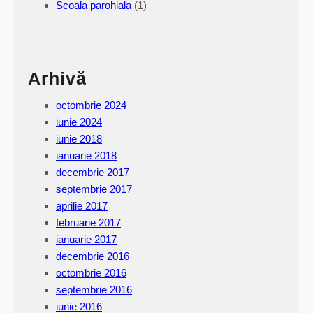
Scoala parohiala
(1)
i
l
e
)
Arhivă
–
2
octombrie 2024
3
iunie 2024
i
iunie 2018
u
ianuarie 2018
n
decembrie 2017
i
septembrie 2017
e
aprilie 2017
2
februarie 2017
0
ianuarie 2017
2
decembrie 2016
4
octombrie 2016
septembrie 2016
iunie 2016