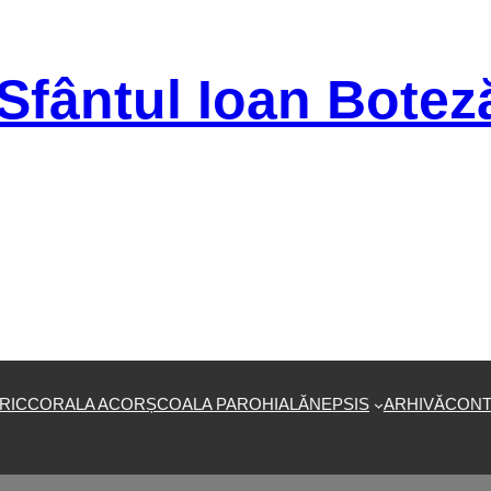
Sfântul Ioan Botez
RIC
CORALA ACOR
ȘCOALA PAROHIALĂ
NEPSIS
ARHIVĂ
CONT