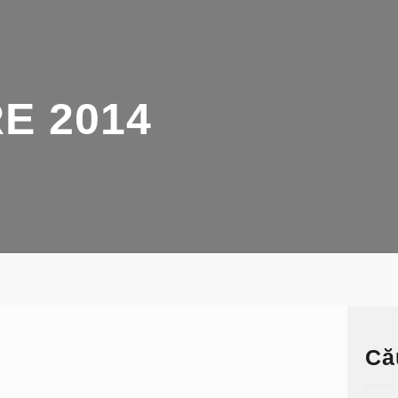
E 2014
Că
S