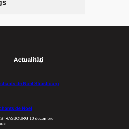
gs
Actualități
 chants de Noël Strasbourg
 chants de Noël
R STRASBOURG 10 decembre
ouis