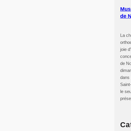
Musi
de N
La c
ortho
joie 
conce
de No
dima
dans l
Sain
le seu
prése
Ca