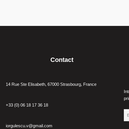
r
e
2
0
1
4
Contact
14 Rue Ste Elisabeth, 67000 Strasbourg, France
In
pr
+33 (0) 06 18 17 36 18
iorgulescu.v@gmail.com