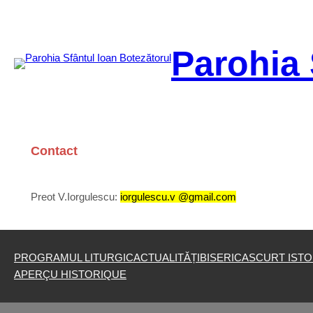
Aller
au
contenu
Parohia 
Contact
Preot V.Iorgulescu:
iorgulescu.v @gmail.com
PROGRAMUL LITURGIC
ACTUALITĂȚI
BISERICA
SCURT ISTO
APERÇU HISTORIQUE