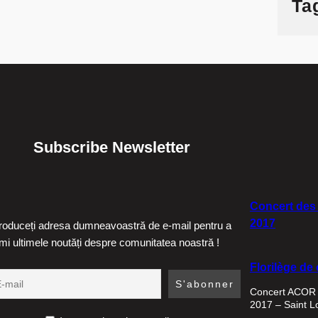
Ta
Subscribe Newsletter
Concert des
2017
troduceți adresa dumneavoastră de e-mail pentru a
imi ultimele noutăți despre comunitatea noastră !
Florilège de
Concert ACO
2017 – Saint L