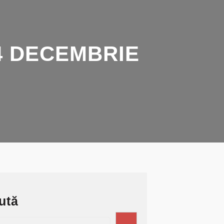
4 DECEMBRIE
ută