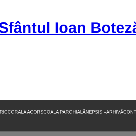
Sfântul Ioan Botez
RIC
CORALA ACOR
ȘCOALA PAROHIALĂ
NEPSIS
ARHIVĂ
CONT