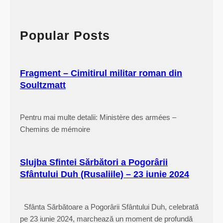
r
c
h
Popular Posts
Fragment – Cimitirul militar roman din
Soultzmatt
Pentru mai multe detalii: Ministère des armées –
Chemins de mémoire
Slujba Sfintei Sărbători a Pogorârii
Sfântului Duh (Rusaliile) – 23 iunie 2024
Sfânta Sărbătoare a Pogorârii Sfântului Duh, celebrată
pe 23 iunie 2024, marchează un moment de profundă