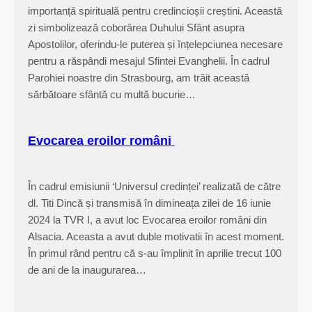
importanță spirituală pentru credincioșii creștini. Această
zi simbolizează coborârea Duhului Sfânt asupra
Apostolilor, oferindu-le puterea și înțelepciunea necesare
pentru a răspândi mesajul Sfintei Evanghelii. În cadrul
Parohiei noastre din Strasbourg, am trăit această
sărbătoare sfântă cu multă bucurie…
Evocarea eroilor români
În cadrul emisiunii ‘Universul credinței’ realizată de către
dl. Titi Dincă și transmisă în dimineața zilei de 16 iunie
2024 la TVR I, a avut loc Evocarea eroilor români din
Alsacia. Aceasta a avut duble motivatii în acest moment.
În primul rând pentru că s-au împlinit în aprilie trecut 100
de ani de la inaugurarea…