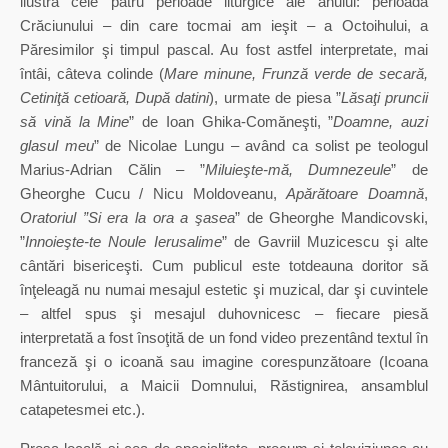
ilustra cele patru perioade liturgice ale anului: perioada
Crăciunului – din care tocmai am ieşit – a Octoihului, a
Păresimilor şi timpul pascal. Au fost astfel interpretate, mai
întâi, câteva colinde (
Mare minune, Frunză verde de secară,
Cetiniţă cetioară, După datini
), urmate de piesa ”
Lăsaţi pruncii
să vină la Mine
” de Ioan Ghika-Comăneşti, ”
Doamne, auzi
glasul meu
” de Nicolae Lungu – având ca solist pe teologul
Marius-Adrian Călin – ”
Miluieşte-mă, Dumnezeule
” de
Gheorghe Cucu / Nicu Moldoveanu,
Apărătoare Doamnă
,
Oratoriul ”Si era la ora a şasea
” de Gheorghe Mandicovski,
”
Innoieşte-te Noule Ierusalime
” de Gavriil Muzicescu şi alte
cântări bisericeşti. Cum publicul este totdeauna doritor să
înţeleagă nu numai mesajul estetic şi muzical, dar şi cuvintele
– altfel spus şi mesajul duhovnicesc – fiecare piesă
interpretată a fost însoţită de un fond video prezentând textul în
franceză şi o icoană sau imagine corespunzătoare (Icoana
Mântuitorului, a Maicii Domnului, Răstignirea, ansamblul
catapetesmei etc.).