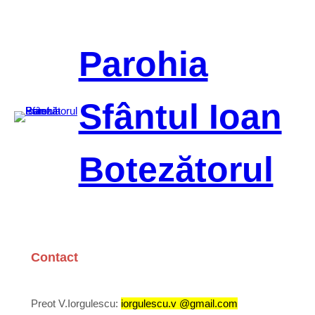
Sari
la
conținut
Parohia
Sfântul Ioan
Botezătorul
Contact
Preot V.Iorgulescu:
iorgulescu.v @gmail.com