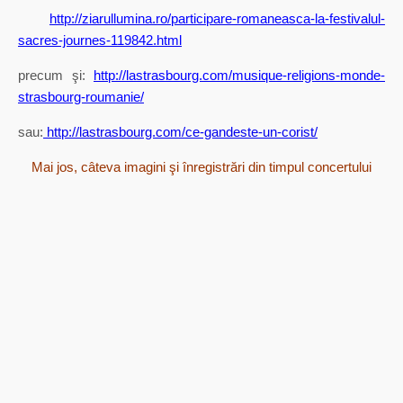
http://ziarullumina.ro/participare-romaneasca-la-festivalul-
sacres-journes-119842.html
precum şi:
http://lastrasbourg.com/musique-religions-monde-
strasbourg-roumanie/
sau:
http://lastrasbourg.com/ce-gandeste-un-corist/
Mai jos, câteva imagini şi înregistrări din timpul concertului