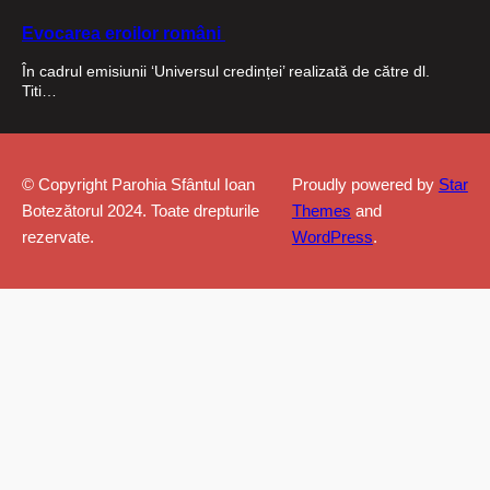
Evocarea eroilor români
În cadrul emisiunii ‘Universul credinței’ realizată de către dl.
Titi…
© Copyright Parohia Sfântul Ioan
Proudly powered by
Star
Botezătorul 2024. Toate drepturile
Themes
and
rezervate.
WordPress
.