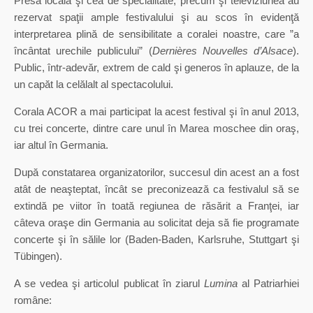
Presa locală şi cea de specialitate, precum şi televiziunea au
rezervat spaţii ample festivalului şi au scos în evidenţă
interpretarea plină de sensibilitate a coralei noastre, care ”a
încântat urechile publicului” (
Dernières Nouvelles d’Alsace
).
Public, într-adevăr, extrem de cald şi generos în aplauze, de la
un capăt la celălalt al spectacolului.
Corala ACOR a mai participat la acest festival şi în anul 2013,
cu trei concerte, dintre care unul în Marea moschee din oraş,
iar altul în Germania.
După constatarea organizatorilor, succesul din acest an a fost
atât de neaşteptat, încât se preconizează ca festivalul să se
extindă pe viitor în toată regiunea de răsărit a Franţei, iar
câteva oraşe din Germania au solicitat deja să fie programate
concerte şi în sălile lor (Baden-Baden, Karlsruhe, Stuttgart şi
Tübingen).
A se vedea şi articolul publicat în ziarul
Lumina
al Patriarhiei
române: