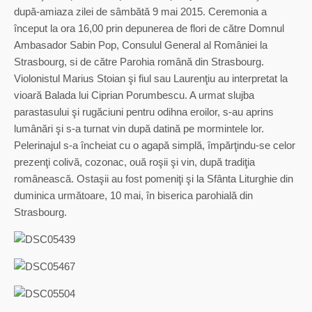
după-amiaza zilei de sâmbătă 9 mai 2015. Ceremonia a
început la ora 16,00 prin depunerea de flori de către Domnul
Ambasador Sabin Pop, Consulul General al României la
Strasbourg, si de către Parohia română din Strasbourg.
Violonistul Marius Stoian şi fiul sau Laurenţiu au interpretat la
vioară Balada lui Ciprian Porumbescu. A urmat slujba
parastasului şi rugăciuni pentru odihna eroilor, s-au aprins
lumânări şi s-a turnat vin după datină pe mormintele lor.
Pelerinajul s-a încheiat cu o agapă simplă, împărţindu-se celor
prezenţi colivă, cozonac, ouă roşii şi vin, după tradiţia
românească. Ostaşii au fost pomeniţi şi la Sfânta Liturghie din
duminica următoare, 10 mai, în biserica parohială din
Strasbourg.