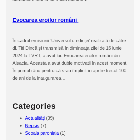
Evocarea eroilor români
În cadrul emisiunii ‘Universul credinței’ realizată de către
dl. Titi Dincă și transmisă în dimineața zilei de 16 iunie
2024 la TVR I, a avut loc Evocarea eroilor români din
Alsacia. Aceasta a avut duble motivatii în acest moment.
În primul rând pentru că s-au împlinit în aprilie trecut 100
de ani de la inaugurarea…
Categories
Actualități
(39)
Nepsis
(7)
Scoala parohiala
(1)