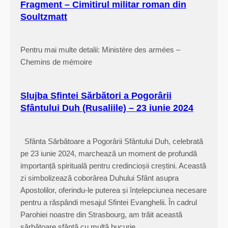
Fragment – Cimitirul militar roman din
Soultzmatt
Pentru mai multe detalii: Ministère des armées –
Chemins de mémoire
Slujba Sfintei Sărbători a Pogorârii
Sfântului Duh (Rusaliile) – 23 iunie 2024
Sfânta Sărbătoare a Pogorârii Sfântului Duh, celebrată
pe 23 iunie 2024, marchează un moment de profundă
importanță spirituală pentru credincioșii creștini. Această
zi simbolizează coborârea Duhului Sfânt asupra
Apostolilor, oferindu-le puterea și înțelepciunea necesare
pentru a răspândi mesajul Sfintei Evanghelii. În cadrul
Parohiei noastre din Strasbourg, am trăit această
sărbătoare sfântă cu multă bucurie…