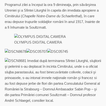
Programul zilei a început la ora 9 dimineaţa, prin săvârşirea
Utreniei şi a Sfintei Liturghii în capela din imediata apropiere a
Cimitirului (
Chapelle Notre-Dame du Schaeferthal
), în care
erau depuse trupurile soldaţilor români în anul 1917, înainte de
a fi înhumate la Soultzmatt.
OLYMPUS DIGITAL CAMERA
Imediat după terminarea Sfintei Liturghii, slujitorii
şi pelerinii s-au deplasat în incinta Cimitirului, unde s-a oficiat
slujba parastasului, au fost binecuvântate colivele, colacii şi
prinoasele, s-au intonat imnele naţionale român şi francez si
au fost depuse jerbe de flori din partea Consulatului General al
României la Strabourg – Domnul Ambasador Sabin Pop – şi
din partea Primăriei comunei Soultzmatt – Domnul profesor
André Schlaegel, consilier local.