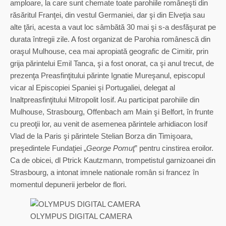
amploare, la care sunt chemate toate parohiile româneşti din
răsăritul Franţei, din vestul Germaniei, dar şi din Elveţia sau
alte ţări, acesta a vaut loc sâmbătă 30 mai şi s-a desfăşurat pe
durata întregii zile. A fost organizat de Parohia românescă din
oraşul Mulhouse, cea mai apropiată geografic de Cimitir, prin
grija părintelui Emil Tanca, şi a fost onorat, ca şi anul trecut, de
prezenţa Preasfinţitului părinte Ignatie Mureşanul, episcopul
vicar al Episcopiei Spaniei şi Portugaliei, delegat al
Inaltpreasfinţitului Mitropolit Iosif. Au participat parohiile din
Mulhouse, Strasbourg, Offenbach am Main şi Belfort, în frunte
cu preoţii lor, au venit de asemenea părintele arhidiacon Iosif
Vlad de la Paris şi părintele Stelian Borza din Timişoara,
preşedintele Fundaţiei „
George Pomuţ
” pentru cinstirea eroilor.
Ca de obicei, dl Ptrick Kautzmann, trompetistul garnizoanei din
Strasbourg, a intonat imnele nationale român si francez în
momentul depunerii jerbelor de flori.
OLYMPUS DIGITAL CAMERA