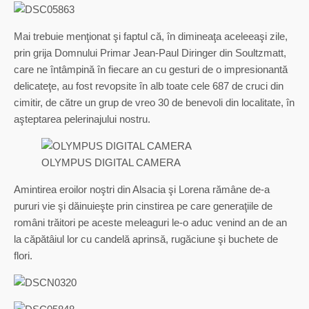
Mai trebuie menţionat şi faptul că, în dimineaţa aceleeaşi zile,
prin grija Domnului Primar Jean-Paul Diringer din Soultzmatt,
care ne întâmpină în fiecare an cu gesturi de o impresionantă
delicateţe, au fost revopsite în alb toate cele 687 de cruci din
cimitir, de către un grup de vreo 30 de benevoli din localitate, în
aşteptarea pelerinajului nostru.
OLYMPUS DIGITAL CAMERA
Amintirea eroilor noştri din Alsacia şi Lorena rămâne de-a
pururi vie şi dăinuieşte prin cinstirea pe care generaţiile de
români trăitori pe aceste meleaguri le-o aduc venind an de an
la căpătâiul lor cu candelă aprinsă, rugăciune şi buchete de
flori.