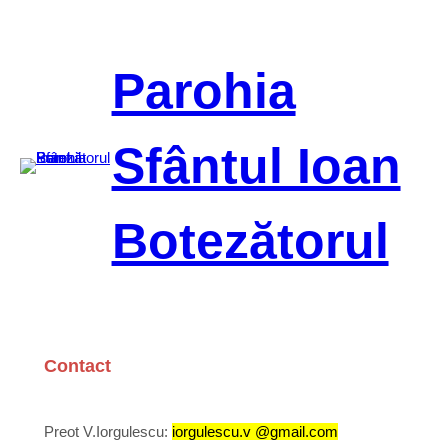
Sari
la
conținut
Parohia
Sfântul Ioan
Botezătorul
Contact
Preot V.Iorgulescu:
iorgulescu.v @gmail.com