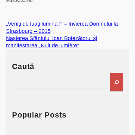
„Veniţi de luaţi lumina !” – Invierea Domnului la
Strasbourg – 2015
Naşterea Sfântului Ioan Botezătorul şi
manifestarea „Nuit de lumière”
Caută
S
e
a
r
c
h
Popular Posts