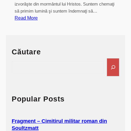
izvorăşte din mormântul lui Hristos. Suntem chemaţi
să primim lumină şi suntem îndemnaţi să…
:
Read More
„
V
e
n
Căutare
i
ţ
S
i
e
d
a
e
r
l
c
u
h
Popular Posts
a
ţ
i
Fragment – Cimitirul militar roman din
l
Soultzmatt
u