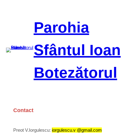
Sari
la
conținut
Parohia
Sfântul Ioan
Botezătorul
Contact
Preot V.Iorgulescu:
iorgulescu.v @gmail.com