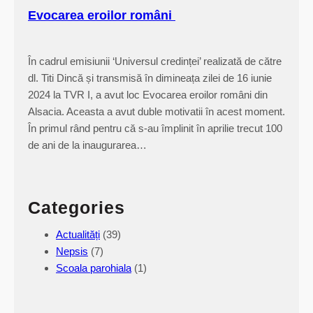
n
Evocarea eroilor români
u
l
u
În cadrul emisiunii ‘Universul credinței’ realizată de către
i
dl. Titi Dincă și transmisă în dimineața zilei de 16 iunie
l
2024 la TVR I, a avut loc Evocarea eroilor români din
a
Alsacia. Aceasta a avut duble motivatii în acest moment.
S
În primul rând pentru că s-au împlinit în aprilie trecut 100
t
de ani de la inaugurarea…
r
a
s
Categories
b
o
Actualități
(39)
u
Nepsis
(7)
r
Scoala parohiala
(1)
g
–
2