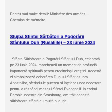
m
i
Pentru mai multe detalii: Ministère des armées –
n
Chemins de mémoire
a
!
”
Slujba Sfintei Sărbători a Pogorârii
–
Sfântului Duh (Rusaliile) – 23 iunie 2024
I
n
Sfânta Sărbătoare a Pogorârii Sfântului Duh, celebrată
v
pe 23 iunie 2024, marchează un moment de profundă
i
importanță spirituală pentru credincioșii creștini. Această
e
zi simbolizează coborârea Duhului Sfânt asupra
r
Apostolilor, oferindu-le puterea și înțelepciunea necesare
e
pentru a răspândi mesajul Sfintei Evanghelii. În cadrul
a
Parohiei noastre din Strasbourg, am trăit această
D
sărbătoare sfântă cu multă bucurie…
o
m