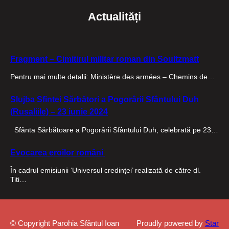
Actualități
Fragment – Cimitirul militar roman din Soultzmatt
Pentru mai multe detalii: Ministère des armées – Chemins de…
Slujba Sfintei Sărbători a Pogorârii Sfântului Duh
(Rusaliile) – 23 iunie 2024
Sfânta Sărbătoare a Pogorârii Sfântului Duh, celebrată pe 23…
Evocarea eroilor români
În cadrul emisiunii ‘Universul credinței’ realizată de către dl.
Titi…
© Copyright Parohia Sfântul Ioan
Proudly powered by
Star