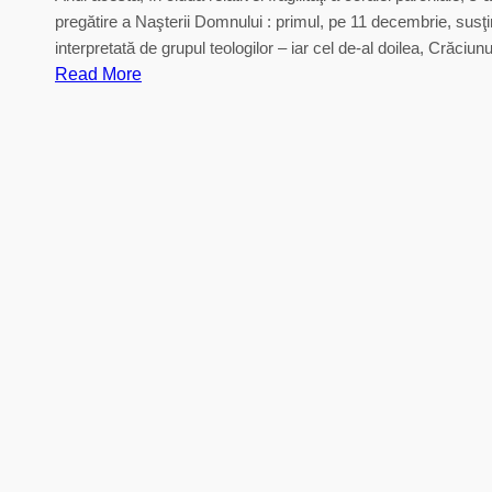
pregătire a Naşterii Domnului : primul, pe 11 decembrie, susţi
interpretată de grupul teologilor – iar cel de-al doilea, Crăci
:
Read More
„
D
u
p
ă
d
a
t
i
n
i
c
o
l
i