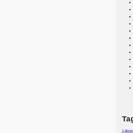
Ta
1 dece