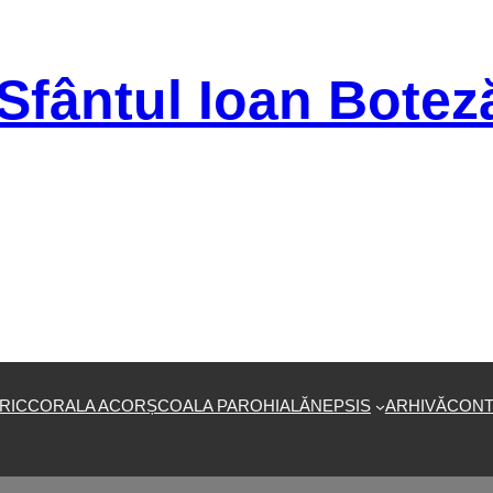
Sfântul Ioan Botez
RIC
CORALA ACOR
ȘCOALA PAROHIALĂ
NEPSIS
ARHIVĂ
CONT