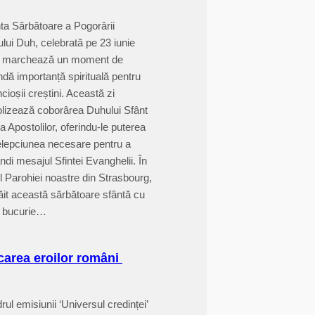
a Sărbătoare a Pogorârii
ului Duh, celebrată pe 23 iunie
, marchează un moment de
ndă importanță spirituală pentru
cioșii creștini. Această zi
lizează coborârea Duhului Sfânt
a Apostolilor, oferindu-le puterea
țelepciunea necesare pentru a
ndi mesajul Sfintei Evanghelii. În
l Parohiei noastre din Strasbourg,
ăit această sărbătoare sfântă cu
 bucurie…
area eroilor români
rul emisiunii ‘Universul credinței’