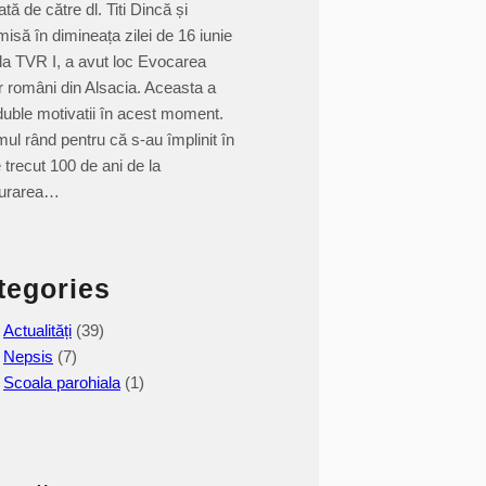
ată de către dl. Titi Dincă și
misă în dimineața zilei de 16 iunie
la TVR I, a avut loc Evocarea
or români din Alsacia. Aceasta a
duble motivatii în acest moment.
imul rând pentru că s-au împlinit în
e trecut 100 de ani de la
gurarea…
tegories
Actualități
(39)
Nepsis
(7)
Scoala parohiala
(1)