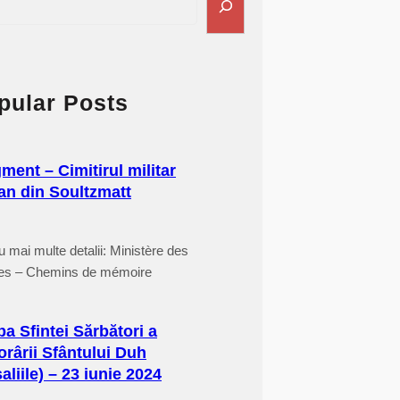
pular Posts
ment – Cimitirul militar
n din Soultzmatt
u mai multe detalii: Ministère des
es – Chemins de mémoire
ba Sfintei Sărbători a
rârii Sfântului Duh
aliile) – 23 iunie 2024