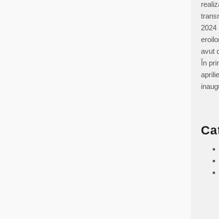
realiz
trans
2024 
eroil
avut 
În pr
aprili
inau
Ca