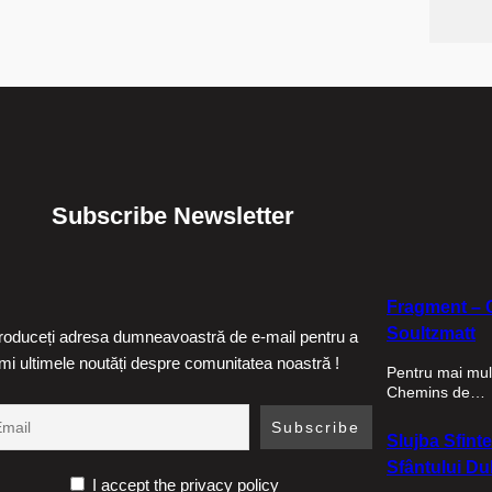
Subscribe Newsletter
Fragment – C
Soultzmatt
troduceți adresa dumneavoastră de e-mail pentru a
imi ultimele noutăți despre comunitatea noastră !
Pentru mai mult
Chemins de…
Slujba Sfinte
Sfântului Duh
I accept the privacy policy