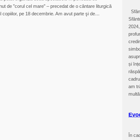
nut de ”corul cel mare” – precedat de o cântare liturgică
Sfânt
unul copiilor, pe 18 decembrie. Am avut parte şi de…
Sfânt
2024
profu
credin
simbo
asupr
și în
răspâ
cadru
am tr
multă
Evoc
În cad