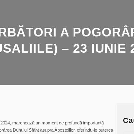
ĂRBĂTORI A POGORÂR
ALIILE) – 23 IUNIE 
Ca
nie 2024, marchează un moment de profundă importanță
borârea Duhului Sfânt asupra Apostolilor, oferindu-le puterea
S