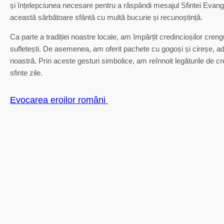
și înțelepciunea necesare pentru a răspândi mesajul Sfintei Evanghe
această sărbătoare sfântă cu multă bucurie și recunoștință.
Ca parte a tradiției noastre locale, am împărțit credincioșilor crengu
sufletești. De asemenea, am oferit pachete cu gogoși și cireșe, ad
noastră. Prin aceste gesturi simbolice, am reînnoit legăturile de c
sfinte zile.
Evocarea eroilor români