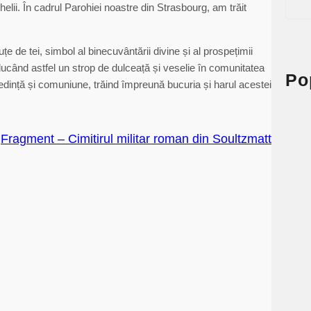
lii. În cadrul Parohiei noastre din Strasbourg, am trăit
e
a
r
țe de tei, simbol al binecuvântării divine și al prospețimii
c
ucând astfel un strop de dulceață și veselie în comunitatea
h
Po
redință și comuniune, trăind împreună bucuria și harul acestei
Fragment – Cimitirul militar roman din Soultzmatt