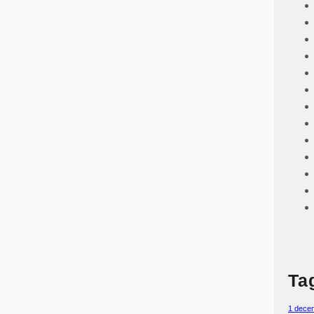
Ta
1 dece