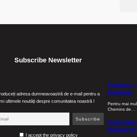
Subscribe Newsletter
Fragment – C
Soultzmatt
troduceți adresa dumneavoastră de e-mail pentru a
imi ultimele noutăți despre comunitatea noastră !
Pentru mai mult
Chemins de…
Slujba Sfinte
Sfântului Duh
I accept the privacy policy