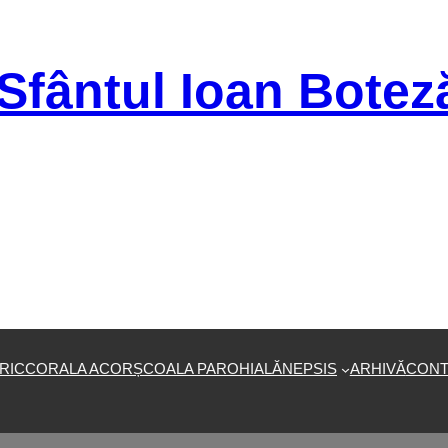
Sfântul Ioan Botez
RIC
CORALA ACOR
ȘCOALA PAROHIALĂ
NEPSIS
ARHIVĂ
CONT