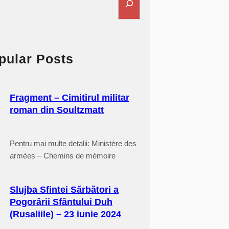
pular Posts
Fragment – Cimitirul militar
roman din Soultzmatt
Pentru mai multe detalii: Ministère des
armées – Chemins de mémoire
Slujba Sfintei Sărbători a
Pogorârii Sfântului Duh
(Rusaliile) – 23 iunie 2024