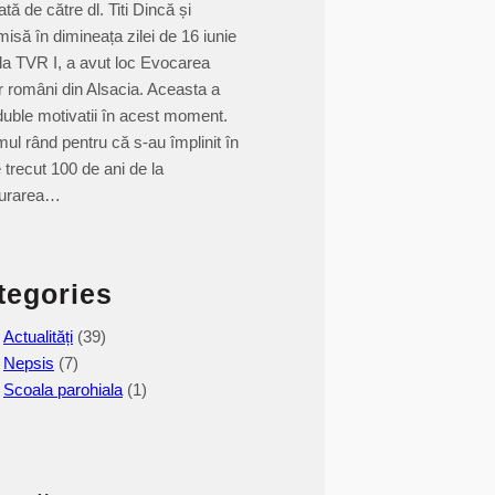
ată de către dl. Titi Dincă și
misă în dimineața zilei de 16 iunie
la TVR I, a avut loc Evocarea
or români din Alsacia. Aceasta a
duble motivatii în acest moment.
imul rând pentru că s-au împlinit în
e trecut 100 de ani de la
gurarea…
tegories
Actualități
(39)
Nepsis
(7)
Scoala parohiala
(1)