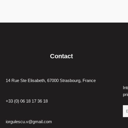
r
g
Contact
14 Rue Ste Elisabeth, 67000 Strasbourg, France
In
pr
+33 (0) 06 18 17 36 18
iorgulescu.v@gmail.com