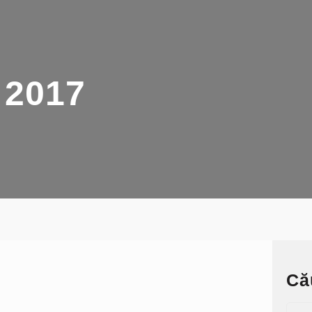
 2017
Că
S