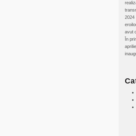
realiz
trans
2024 
eroil
avut 
În pr
aprili
inau
Ca