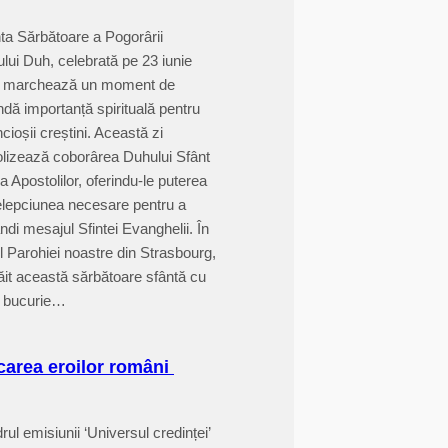
a Sărbătoare a Pogorârii
ului Duh, celebrată pe 23 iunie
, marchează un moment de
ndă importanță spirituală pentru
cioșii creștini. Această zi
lizează coborârea Duhului Sfânt
a Apostolilor, oferindu-le puterea
țelepciunea necesare pentru a
ndi mesajul Sfintei Evanghelii. În
l Parohiei noastre din Strasbourg,
ăit această sărbătoare sfântă cu
 bucurie…
area eroilor români
rul emisiunii ‘Universul credinței’