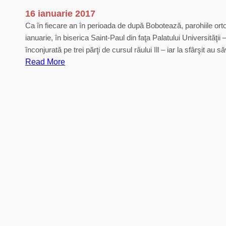
16 ianuarie 2017
Ca în fiecare an în perioada de după Bobotează, parohiile orto
ianuarie, în biserica Saint-Paul din faţa Palatului Universităţii
înconjurată pe trei părţi de cursul râului Ill – iar la sfârşit au
:
Read More
D
u
m
i
n
i
c
ă
1
5
i
a
n