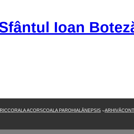
Sfântul Ioan Botez
RIC
CORALA ACOR
ȘCOALA PAROHIALĂ
NEPSIS
ARHIVĂ
CONT