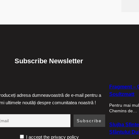
Subscribe Newsletter
Fragment – C
Soultzmatt
troduceți adresa dumneavoastră de e-mail pentru a
imi ultimele noutăți despre comunitatea noastră !
Pentru mai mult
Chemins de…
Slujba Sfinte
Sfântului Duh
I accept the privacy policy