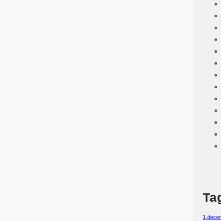
Ta
1 dece