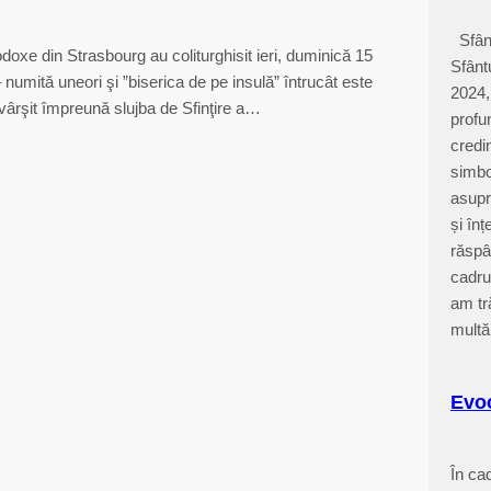
Sfânt
doxe din Strasbourg au coliturghisit ieri, duminică 15
Sfânt
 – numită uneori şi ”biserica de pe insulă” întrucât este
2024
 săvârşit împreună slujba de Sfinţire a…
profu
credin
simbo
asupr
și în
răspâ
cadru
am tr
multă
Evoc
În cad