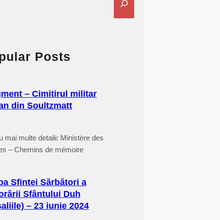
pular Posts
ment – Cimitirul militar
n din Soultzmatt
u mai multe detalii: Ministère des
es – Chemins de mémoire
ba Sfintei Sărbători a
rârii Sfântului Duh
aliile) – 23 iunie 2024