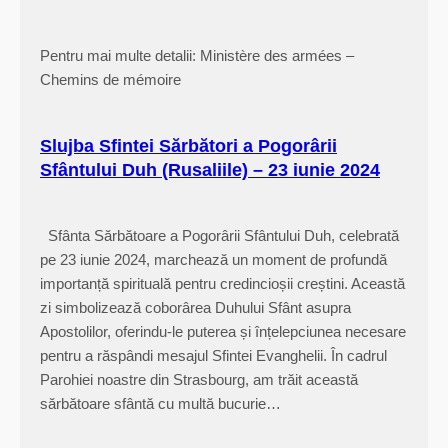
m
i
Pentru mai multe detalii: Ministère des armées –
n
Chemins de mémoire
a
!
”
Slujba Sfintei Sărbători a Pogorârii
–
Sfântului Duh (Rusaliile) – 23 iunie 2024
I
n
Sfânta Sărbătoare a Pogorârii Sfântului Duh, celebrată
v
pe 23 iunie 2024, marchează un moment de profundă
i
importanță spirituală pentru credincioșii creștini. Această
e
zi simbolizează coborârea Duhului Sfânt asupra
r
Apostolilor, oferindu-le puterea și înțelepciunea necesare
e
pentru a răspândi mesajul Sfintei Evanghelii. În cadrul
a
Parohiei noastre din Strasbourg, am trăit această
D
sărbătoare sfântă cu multă bucurie…
o
m