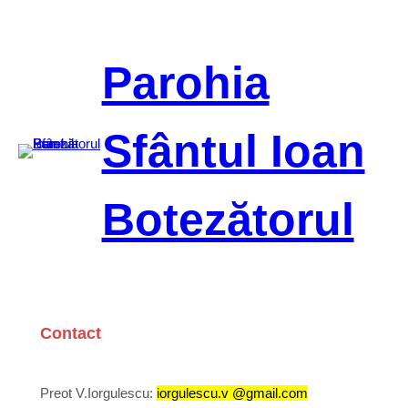
Sari
la
conținut
Parohia
Sfântul Ioan
Botezătorul
Contact
Preot V.Iorgulescu:
iorgulescu.v @gmail.com