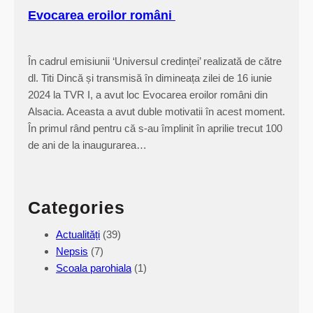
n
Evocarea eroilor români
u
l
u
În cadrul emisiunii ‘Universul credinței’ realizată de către
i
dl. Titi Dincă și transmisă în dimineața zilei de 16 iunie
l
2024 la TVR I, a avut loc Evocarea eroilor români din
a
Alsacia. Aceasta a avut duble motivatii în acest moment.
S
În primul rând pentru că s-au împlinit în aprilie trecut 100
t
de ani de la inaugurarea…
r
a
s
Categories
b
o
Actualități
(39)
u
Nepsis
(7)
r
Scoala parohiala
(1)
g
–
2