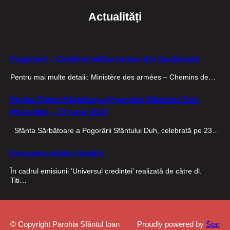
Actualități
Fragment – Cimitirul militar roman din Soultzmatt
Pentru mai multe detalii: Ministère des armées – Chemins de…
Slujba Sfintei Sărbători a Pogorârii Sfântului Duh
(Rusaliile) – 23 iunie 2024
Sfânta Sărbătoare a Pogorârii Sfântului Duh, celebrată pe 23…
Evocarea eroilor români
În cadrul emisiunii ‘Universul credinței’ realizată de către dl.
Titi…
© Copyright Parohia Sfântul Ioan
Proudly powered by
Star