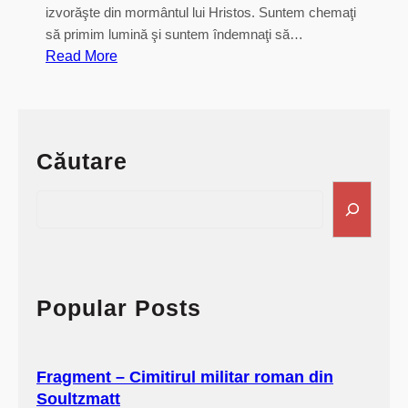
izvorăşte din mormântul lui Hristos. Suntem chemaţi
să primim lumină şi suntem îndemnaţi să…
:
Read More
„
V
e
n
Căutare
i
ţ
S
i
e
d
a
e
r
l
c
u
h
Popular Posts
a
ţ
i
Fragment – Cimitirul militar roman din
l
Soultzmatt
u