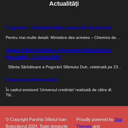
Actualități
Fragment – Cimitirul militar roman din Soultzmatt
Pentru mai multe detalii: Ministère des armées – Chemins de…
Slujba Sfintei Sărbători a Pogorârii Sfântului Duh
(Rusaliile) – 23 iunie 2024
Sfânta Sărbătoare a Pogorârii Sfântului Duh, celebrată pe 23…
Evocarea eroilor români
În cadrul emisiunii ‘Universul credinței’ realizată de către dl.
Titi…
© Copyright Parohia Sfântul Ioan
Proudly powered by
Star
Botezătorul 2024. Toate drepturile
Themes
and