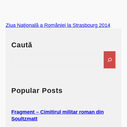
Ziua Naţională a României la Strasbourg 2014
Caută
S
e
a
r
c
h
Popular Posts
Fragment – Cimitirul militar roman din
Soultzmatt