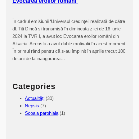
Evocarea eroilor români
În cadrul emisiunii ‘Universul credinței’ realizată de către
dl. Titi Dincă și transmisă în dimineața zilei de 16 iunie
2024 la TVR I, a avut loc Evocarea eroilor români din
Alsacia. Aceasta a avut duble motivatii în acest moment.
În primul rând pentru că s-au împlinit în aprilie trecut 100
de ani de la inaugurarea…
Categories
Actualități
(39)
Nepsis
(7)
Scoala parohiala
(1)