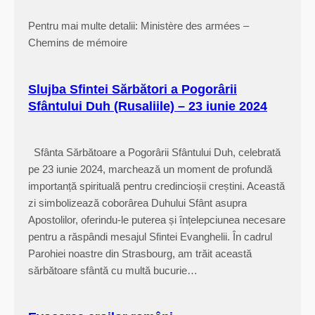
Pentru mai multe detalii: Ministère des armées –
Chemins de mémoire
Slujba Sfintei Sărbători a Pogorârii
Sfântului Duh (Rusaliile) – 23 iunie 2024
Sfânta Sărbătoare a Pogorârii Sfântului Duh, celebrată
pe 23 iunie 2024, marchează un moment de profundă
importanță spirituală pentru credincioșii creștini. Această
zi simbolizează coborârea Duhului Sfânt asupra
Apostolilor, oferindu-le puterea și înțelepciunea necesare
pentru a răspândi mesajul Sfintei Evanghelii. În cadrul
Parohiei noastre din Strasbourg, am trăit această
sărbătoare sfântă cu multă bucurie…