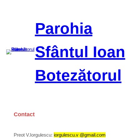
Sari
la
conținut
Parohia
Sfântul Ioan
Botezătorul
Contact
Preot V.Iorgulescu:
iorgulescu.v @gmail.com